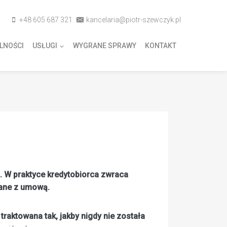
+48 605 687 321
kancelaria@piotr-szewczyk.pl
LNOŚCI
USŁUGI
WYGRANE SPRAWY
KONTAKT
 W praktyce kredytobiorca zwraca
zane z umową.
raktowana tak, jakby nigdy nie została