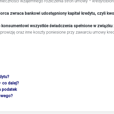
onieczności wzajemnego rozliczenia stron umowy – kredytobiorc
iorca zwraca bankowi udostępniony kapitał kredytu, czyli kw
ć konsumentowi wszystkie świadczenia spełnione w związk
prowizję oraz inne koszty poniesione przy zawarciu umowy kred
dytu?
 co dalej?
a podatek
kowego?