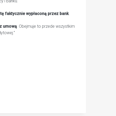
y i banku.
otę faktycznie wypłaconą przez bank
.
u z umową
. Obejmuje to przede wszystkim
ytowej.”