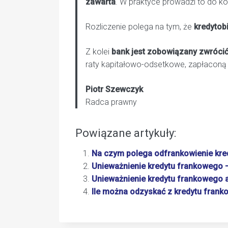
zawarta
. W praktyce prowadzi to do k
Rozliczenie polega na tym, że
kredytob
Z kolei
bank jest zobowiązany zwróci
raty kapitałowo-odsetkowe, zapłaconą 
Piotr Szewczyk
Radca prawny
Powiązane artykuły:
Na czym polega odfrankowienie kre
Unieważnienie kredytu frankowego –
Unieważnienie kredytu frankowego 
Ile można odzyskać z kredytu fran