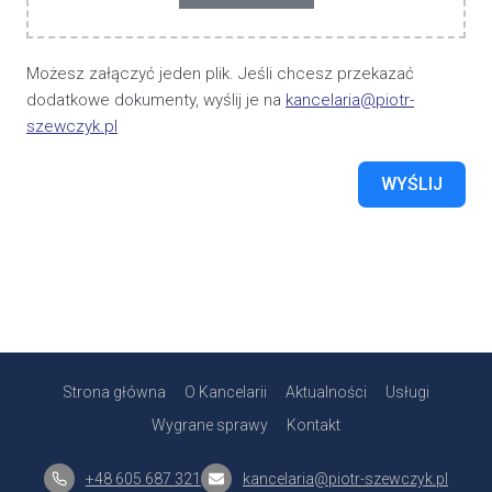
Możesz załączyć jeden plik. Jeśli chcesz przekazać
dodatkowe dokumenty, wyślij je na
kancelaria@piotr-
szewczyk.pl
WYŚLIJ
Strona główna
O Kancelarii
Aktualności
Usługi
Wygrane sprawy
Kontakt
+48 605 687 321
kancelaria@piotr-szewczyk.pl