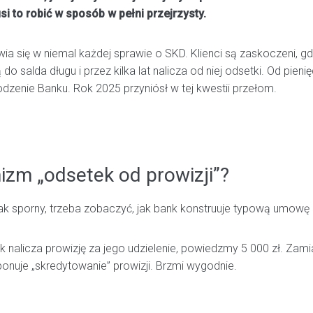
si to robić w sposób w pełni przejrzysty.
wia się w niemal każdej sprawie o SKD. Klienci są zaskoczeni, gd
do salda długu i przez kilka lat nalicza od niej odsetki. Od pienięd
odzenie Banku. Rok 2025 przyniósł w tej kwestii przełom.
zm „odsetek od prowizji”?
tak sporny, trzeba zobaczyć, jak bank konstruuje typową umow
nk nalicza prowizję za jego udzielenie, powiedzmy 5 000 zł. Zami
onuje „skredytowanie” prowizji. Brzmi wygodnie.