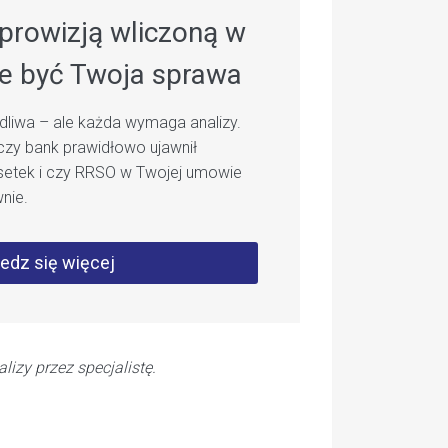
prowizją wliczoną w
e być Twoja sprawa
liwa – ale każda wymaga analizy.
czy bank prawidłowo ujawnił
setek i czy RRSO w Twojej umowie
nie.
edz się więcej
izy przez specjalistę.