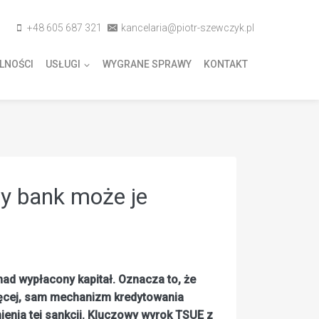
+48 605 687 321
kancelaria@piotr-szewczyk.pl
LNOŚCI
USŁUGI
WYGRANE SPRAWY
KONTAKT
zy bank może je
nad wypłacony kapitał. Oznacza to, że
więcej, sam mechanizm kredytowania
enia tej sankcji. Kluczowy wyrok TSUE z