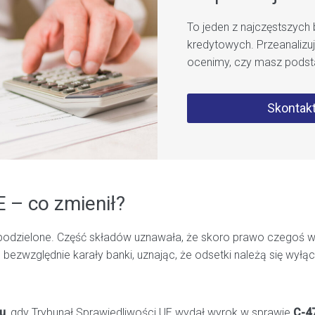
To jeden z najczęstszyc
kredytowych. Przeanalizu
ocenimy, czy masz podst
Skontakt
 – co zmienił?
e podzielone. Część składów uznawała, że skoro prawo czegoś w
bezwzględnie karały banki, uznając, że odsetki należą się wyłą
ku
, gdy Trybunał Sprawiedliwości UE wydał wyrok w sprawie
C-4