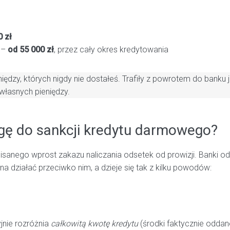
0 zł
a –
od 55 000 zł
, przez cały okres kredytowania
ieniędzy, których nigdy nie dostałeś. Trafiły z powrotem do banku
własnych pieniędzy.
ogę do sankcji kredytu darmowego?
anego wprost zakazu naliczania odsetek od prowizji. Banki od l
a działać przeciwko nim, a dzieje się tak z kilku powodów:
nie rozróżnia
całkowitą kwotę kredytu
(środki faktycznie odda