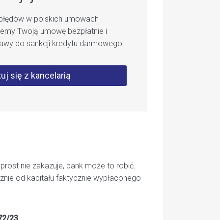
h błędów w polskich umowach
jemy Twoją umowę bezpłatnie i
awy do sankcji kredytu darmowego.
uj się z kancelarią
prost nie zakazuje, bank może to robić.
cznie od kapitału faktycznie wypłaconego
72/23
.