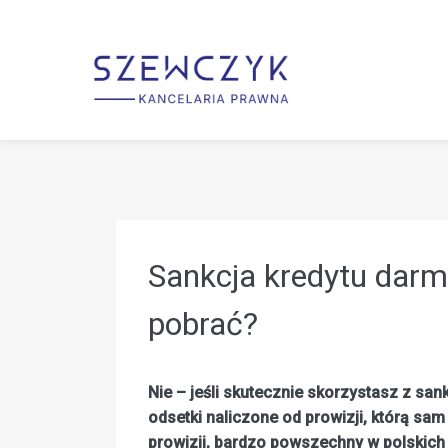
Przejdź
do
treści
Sankcja kredytu darm
pobrać?
Nie – jeśli skutecznie skorzystasz z sa
odsetki naliczone od prowizji, którą sa
prowizji, bardzo powszechny w polskich