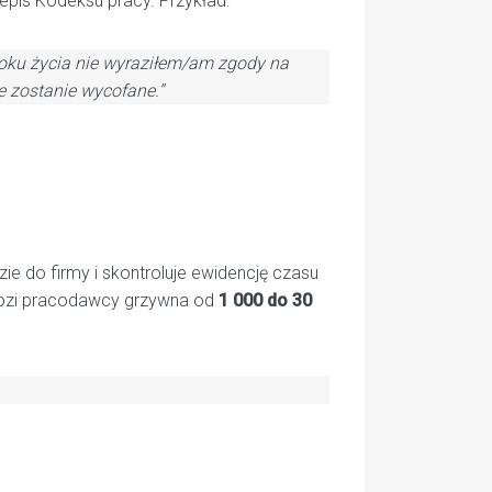
epis Kodeksu pracy. Przykład:
 roku życia nie wyraziłem/am zgody na
e zostanie wycofane.”
e do firmy i skontroluje ewidencję czasu
grozi pracodawcy grzywna od
1 000 do 30
.