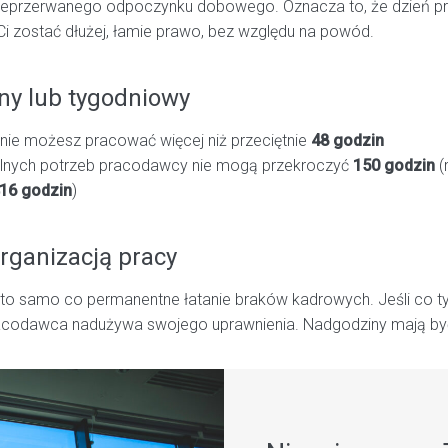
ieprzerwanego odpoczynku dobowego. Oznacza to, że dzień pra
e Ci zostać dłużej, łamie prawo, bez względu na powód.
zny lub tygodniowy
nie możesz pracować więcej niż przeciętnie
48 godzin
ólnych potrzeb pracodawcy nie mogą przekroczyć
150 godzin
(
16 godzin
)
organizacją pracy
to samo co permanentne łatanie braków kadrowych. Jeśli co t
 pracodawca nadużywa swojego uprawnienia. Nadgodziny mają by