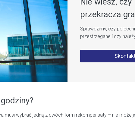
Nie wiesz, cz
przekracza gr
Sprawdzimy, czy polecenia
przestrzegane i czy należ
Skontakt
dgodziny?
a musi wybrać jedną z dwóch form rekompensaty – nie może je