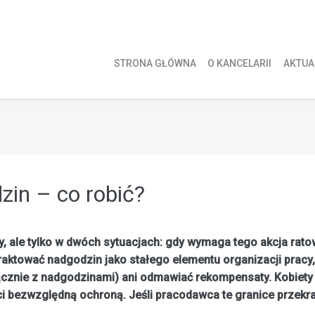
STRONA GŁÓWNA
O KANCELARII
AKTUA
in – co robić?
, ale tylko w dwóch sytuacjach: gdy wymaga tego akcja rat
raktować nadgodzin jako stałego elementu organizacji pracy
cznie z nadgodzinami) ani odmawiać rekompensaty. Kobiety w c
ci bezwzględną ochroną. Jeśli pracodawca te granice przekr