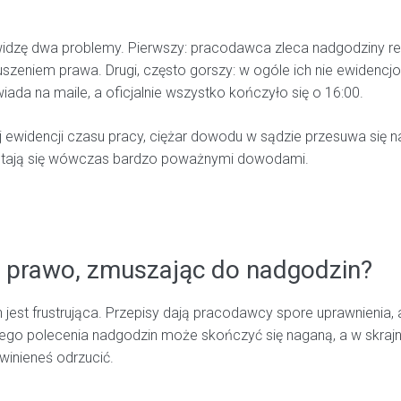
dzę dwa problemy. Pierwszy: pracodawca zleca nadgodziny regul
uszeniem prawa. Drugi, często gorszy: w ogóle ich nie ewidencjon
iada na maile, a oficjalnie wszystko kończyło się o 16:00.
 ewidencji czasu pracy, ciężar dowodu w sądzie przesuwa się na
 stają się wówczas bardzo poważnymi dowodami.
 prawo, zmuszając do nadgodzin?
jest frustrująca. Przepisy dają pracodawcy spore uprawnienia, a
o polecenia nadgodzin może skończyć się naganą, a w skrajn
winieneś odrzucić.