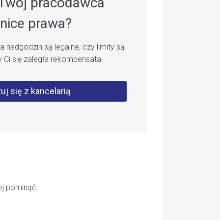
y Twój pracodawca
anice prawa?
 nadgodzin są legalne, czy limity są
y Ci się zaległa rekompensata.
uj się z kancelarią
j pominąć: