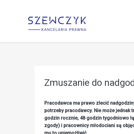
Przejdź
do
treści
Zmuszanie do nadgodz
Pracodawca ma prawo zlecić nadgodziny
potrzeby pracodawcy. Nie może jednak t
godzin rocznie, 48 godzin tygodniowo łą
zgody) i pracownicy młodociani są obję
mu to uniemożliwić.