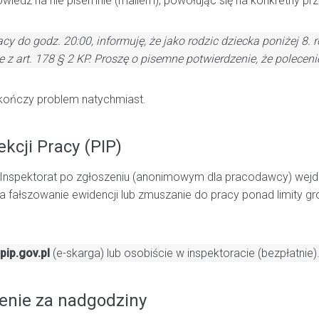
wiedz na nie pisemnie (mailem), powołując się na konkretny prz
y do godz. 20:00, informuję, że jako rodzic dziecka poniżej 8.
z art. 178 § 2 KP. Proszę o pisemne potwierdzenie, że poleceni
kończy problem natychmiast.
kcji Pracy (PIP)
 Inspektorat po zgłoszeniu (anonimowym dla pracodawcy) wejdzi
a fałszowanie ewidencji lub zmuszanie do pracy ponad limity 
pip.gov.pl
(e-skarga) lub osobiście w inspektoracie (bezpłatnie)
enie za nadgodziny